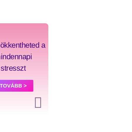
sökkentheted a
indennapi
stresszt
TOVÁBB >