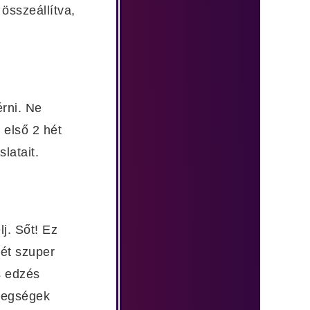
összeállítva,
érni. Ne
első 2 hét
latait.
j. Sőt! Ez
zét szuper
s edzés
tegségek