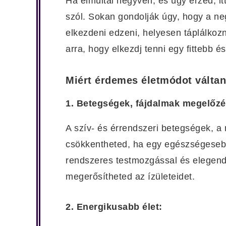
Ha elmúltál negyven, és úgy érzed, it
szól. Sokan gondolják úgy, hogy a n
elkezdeni edzeni, helyesen táplálkozn
arra, hogy elkezdj tenni egy fittebb é
Miért érdemes életmódot váltani
1. Betegségek, fájdalmak megelőzé
A szív- és érrendszeri betegségek, a
csökkentheted, ha egy egészségesebb, 
rendszeres testmozgással és elegend
megerősítheted az ízületeidet.
2. Energikusabb élet: