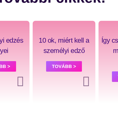
yi edzés
10 ok, miért kell a
Így c
yei
személyi edző
m
BB >
TOVÁBB >