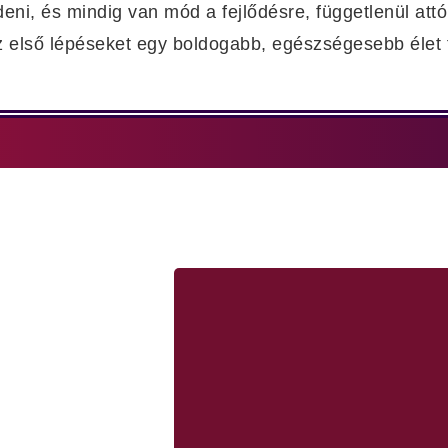
eni, és mindig van mód a fejlődésre, függetlenül attó
 első lépéseket egy boldogabb, egészségesebb élet f
ombra, majd figyeld