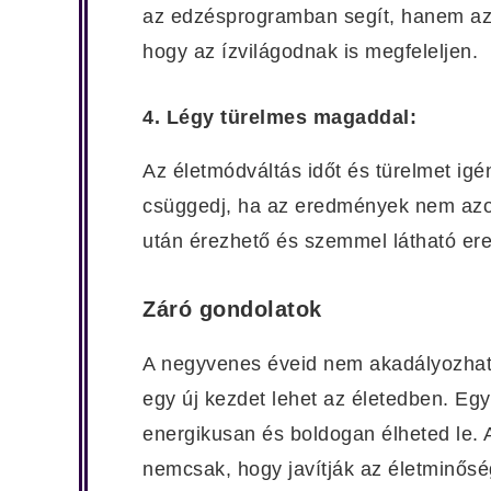
az edzésprogramban segít, hanem az é
hogy az ízvilágodnak is megfeleljen.
4. Légy türelmes magaddal:
Az életmódváltás időt és türelmet igé
csüggedj, ha az eredmények nem azo
után érezhető és szemmel látható ere
Záró gondolatok
A negyvenes éveid nem akadályozhatn
egy új kezdet lehet az életedben. Eg
energikusan és boldogan élheted le.
nemcsak, hogy javítják az életminő