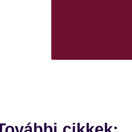
rövidke kérdőívet!
További cikkek: