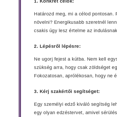
1. Konkrét célok:
Határozd meg, mi a célod pontosan. F
növelni? Energikusabb szeretnél lenn
csakis úgy lesz értelme az indulásnak
2. Lépésről lépésre:
Ne ugorj fejest a kútba. Nem kell egy
szükség arra, hogy csak zöldséget eg
Fokozatosan, aprólékosan, hogy ne é
3. Kérj szakértői segítséget:
Egy személyi edző kiváló segítség lehe
egy olyan edzéstervet, amivel sérülé