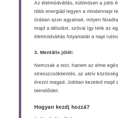
Az életmódváltás, különösen a jobb ét
több energiád legyen a mindennapi te
órában azon agyalnak, milyen fáradtak.
majd a délutáni, szóval így telik az 
életmódváltás folyamatát a napi rutin
3. Mentális jólét:
Nemcsak a test, hanem az elme egész
stresszcsökkentés, az aktív közösségi 
érezni magad. Jobban kezeled majd a
teendőidet.
Hogyan kezdj hozzá?