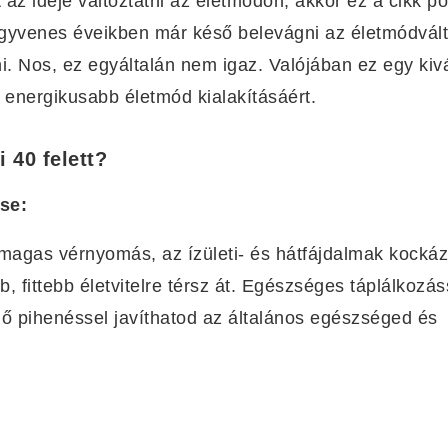
t az ideje változtatni az életmódon, akkor ez a cikk 
egyvenes éveikben már késő belevágni az életmódvál
i. Nos, ez egyáltalán nem igaz. Valójában ez egy kiv
s energikusabb életmód kialakításáért.
 40 felett?
se:
 magas vérnyomás, az ízületi- és hátfájdalmak kockáz
fittebb életvitelre térsz át. Egészséges táplálkozás
ő pihenéssel javíthatod az általános egészséged és