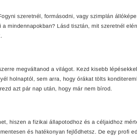
ogyni szeretnél, formásodni, vagy szimplán állókép
i a mindennapokban? Lásd tisztán, mit szeretnél elér
.
szerre megváltanod a világot. Kezd kisebb lépésekkel
yél holnaptól, sem arra, hogy órákat tölts konditere
rezd azt pár nap után, hogy már nem bírod.
t, hiszen a fizikai állapotodhoz és a céljaidhoz mért
smentesen és hatékonyan fejlődhetsz. De egy profi 