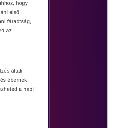
 ahhoz, hogy
áni első
áni fáradtság,
ed az
és általi
k és ébernek
ezheted a napi