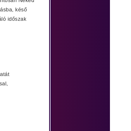
pontosan Neked
tásba, késő
áló időszak
atát
sal,