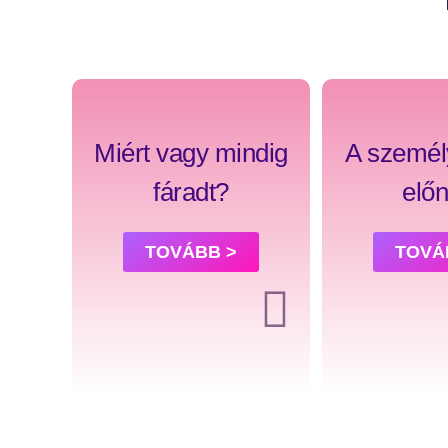
Miért vagy mindig
A személ
fáradt?
előn
TOVÁBB >
TOVÁ