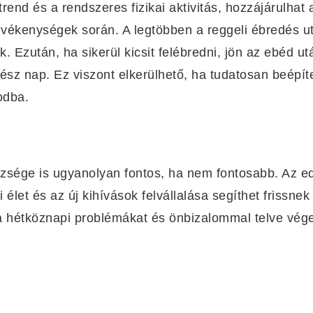
rend és a rendszeres fizikai aktivitás, hozzájárulhat
vékenységek során. A legtöbben a reggeli ébredés ut
 Ezután, ha sikerül kicsit felébredni, jön az ebéd ut
egész nap. Ez viszont elkerülhető, ha tudatosan beépít
odba.
sége is ugyanolyan fontos, ha nem fontosabb. Az edz
élet és az új kihívások felvállalása segíthet frissne
 hétköznapi problémákat és önbizalommal telve vég