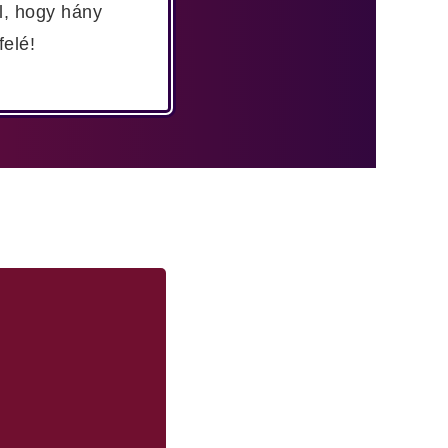
l, hogy hány
elé!