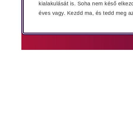
kialakulását is. Soha nem késő elkezd
éves vagy. Kezdd ma, és tedd meg az
Töltsd ki az űrlapot és kattints a beküldés g