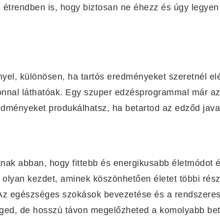
trendben is, hogy biztosan ne éhezz és úgy legyen 
nyel, különösen, ha tartós eredményeket szeretnél el
nnal láthatóak. Egy szuper edzésprogrammal már az 
dményeket produkálhatsz, ha betartod az edződ javas
ak abban, hogy fittebb és energikusabb életmódot él
y olyan kezdet, aminek köszönhetően életet többi rés
 Az egészséges szokások bevezetése és a rendszere
séged, de hosszú távon megelőzheted a komolyabb be