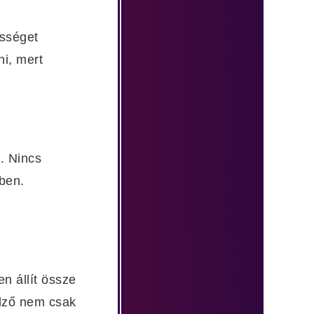
ességet
ni, mert
. Nincs
mben.
en állít össze
edző nem csak