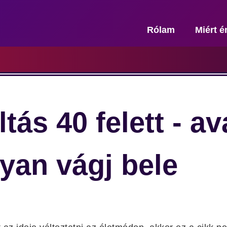
Rólam
Miért é
tás 40 felett - a
yan vágj bele