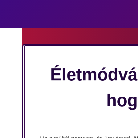
Életmódvál
hog