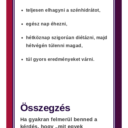
teljesen elhagyni a szénhidrátot,
egész nap éhezni,
hétköznap szigorúan diétázni, majd
hétvégén túlenni magad,
túl gyors eredményeket várni.
Összegzés
Ha gyakran felmerül benned a
kérdés, hogy „mit egyek