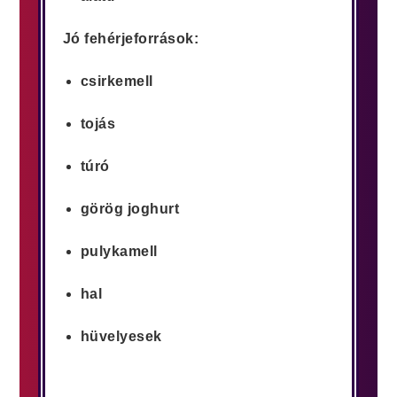
Jó fehérjeforrások:
csirkemell
tojás
túró
görög joghurt
pulykamell
hal
hüvelyesek