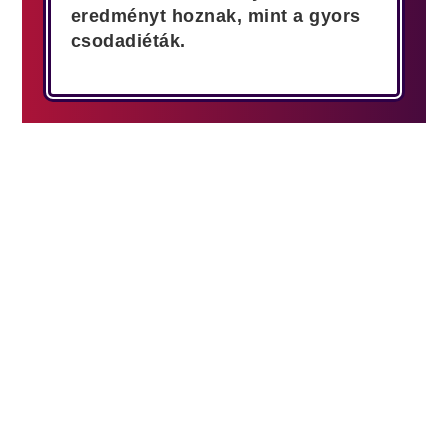
eredményt hoznak, mint a gyors
csodadiéták.
Töltsd ki az űrlapot és kattints a beküldés gombra,
majd figyeld az emailjeidet, mert oda fogok
kiküldeni egy rövidke kérdőívet!