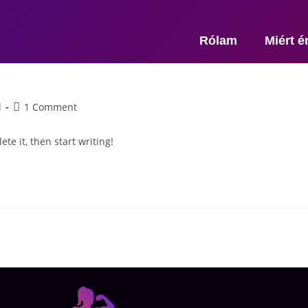
Rólam
Miért é
d
1 Comment
te it, then start writing!